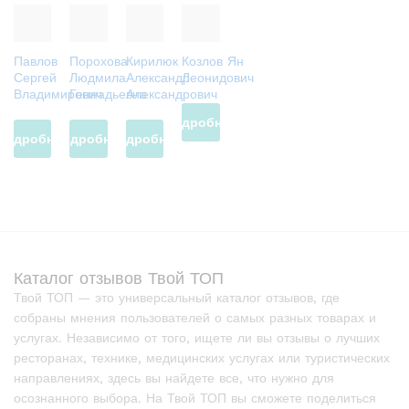
Павлов
Порохова
Кирилюк
Козлов Ян
Сергей
Людмила
Александр
Леонидович
Владимирович
Геннадьевна
Александрович
Подробнее
Подробнее
Подробнее
Подробнее
Каталог отзывов Твой ТОП
Твой ТОП — это универсальный каталог отзывов, где
собраны мнения пользователей о самых разных товарах и
услугах. Независимо от того, ищете ли вы отзывы о лучших
ресторанах, технике, медицинских услугах или туристических
направлениях, здесь вы найдете все, что нужно для
осознанного выбора. На Твой ТОП вы сможете поделиться