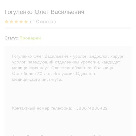
Гогуленко Олег Васильевич
(
1
Отзывов
)
Рейтинг
1
5.00
из 5
Статус
Проверен
на основе
опроса
пользовате
ля
Гогуленко Олег Васильевич - уролог, андролог, хирург
уролог, заведующий отделением урологии, кандидат
медицинских наук. Одесская областная больница.
Стаж более 30 лет. Выпускник Одесского
медицинского института.
Контактный номер телефона: +380674806422