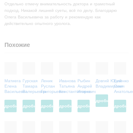
Отдельно отмечу внимательность доктора и грамотный
подход. Никакой лишней суеты, всё по делу. Благодарю
Олега Васильевича за работу и рекомендую как
действительно опытного уролога.
Похожие
Матиега
Гурская
Леник
Иванова
Рыбин
Довгий Юрий
Гузенко
Елена
Тамара
Руслан
Татьяна
Андрей
Владимирович
Олег
Васильевна
Валерьевна
Григорьевич
Константиновна
Игоревич
Анатолье
Подробнее
Подробнее
Подробнее
Подробнее
Подробнее
Подробнее
Подробнее