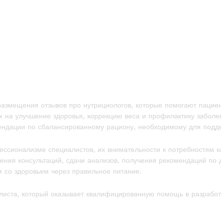
 размещения отзывов про нутрициологов, которые помогают паци
 на улучшение здоровья, коррекцию веса и профилактику заболе
ендации по сбалансированному рациону, необходимому для подде
ионализме специалистов, их внимательности к потребностям каж
ния консультаций, сдачи анализов, получения рекомендаций по д
 со здоровьем через правильное питание.
листа, который оказывает квалифицированную помощь в разработ