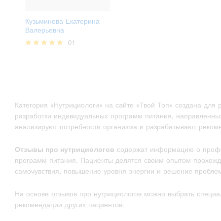
Кузьминова Екатерина
Валерьевна
01
Оценка
5.00
из 5
Категория «Нутрициологи» на сайте «Твой Топ» создана для
разработки индивидуальных программ питания, направленных
анализируют потребности организма и разрабатывают реком
Отзывы про нутрициологов
содержат информацию о професс
программ питания. Пациенты делятся своим опытом прохожде
самочувствия, повышение уровня энергии и решение проблем
На основе отзывов про нутрициологов можно выбрать специа
рекомендации других пациентов.